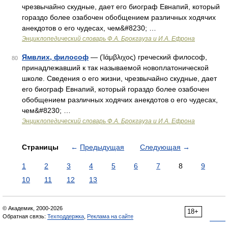
чрезвычайно скудные, дает его биограф Евнапий, который
гораздо более озабочен обобщением различных ходячих
анекдотов о его чудесах, чем&#8230; …
Энциклопедический словарь Ф.А. Брокгауза и И.А. Ефрона
Ямвлих, философ
— (Ίάμβλιχος) греческий философ,
80
принадлежавший к так называемой новоплатонической
школе. Сведения о его жизни, чрезвычайно скудные, дает
его биограф Евнапий, который гораздо более озабочен
обобщением различных ходячих анекдотов о его чудесах,
чем&#8230; …
Энциклопедический словарь Ф.А. Брокгауза и И.А. Ефрона
Страницы
←
Предыдущая
Следующая
→
1
2
3
4
5
6
7
8
9
10
11
12
13
© Академик, 2000-2026
18+
Обратная связь:
Техподдержка
,
Реклама на сайте