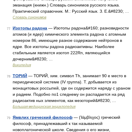
эманация (книжн.) Словарь синонимов русского языка.
Практический справочник. М.: Русский язык. З. Е.&#8230; …
Словарь синонимов
Изотопы радона
— Изотопы радона&#160; разновидности
77
атомов (и ядер) химического элемента радона с атомным
номером 86, имеющие разное содержание нейтронов в
ядре. Все изотопы радона радиоактивны. Наиболее
стабильным является изотоп 222Rn, являющийся
дочерним&#8230; …
Википедия
ТОРИЙ
— ТОРИЙ, хим. символ Th, занимает 90 е место в
78
периодической системе (IV группа). Т. добывается из
монацитовых россыпей, где он содержится наряду с ураном
и радием. Подобно по1 следнему он распадается на ряд
радиоактив ных элементов, как мезоторий&#8230; …
Большая медицинская энциклопедия
Ямвлих греческий философ
— (Ίάμβλιχος) греческий
79
философ, принадлежавший к так называемой
новоплатонической школе. Сведения о его жизни,