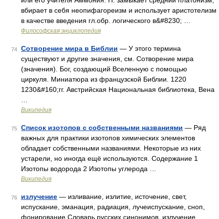
или его учителя Аммония. Н. замыкает средний платонизм,
вбирает в себя неопифагореизм и использует аристотелизм
в качестве введения гл.обр. логического в&#8230; …
Философская энциклопедия
Сотворение мира в Библии
— У этого термина
74
существуют и другие значения, см. Сотворение мира
(значения). Бог, создающий Вселенную с помощью
циркуля. Миниатюра из французской Библии. 1220
1230&#160;гг. Австрийская Национальная библиотека, Вена
…
Википедия
Список изотопов с собственными названиями
— Ряд
75
важных для практики изотопов химических элементов
обладает собственными названиями. Некоторые из них
устарели, но иногда ещё используются. Содержание 1
Изотопы водорода 2 Изотопы углерода …
Википедия
излучение
— изливание, излитие, источение, свет,
76
испускание, эманация, радиация, лучеиспускание, сноп,
фонирование Словарь русских синонимов. излучение